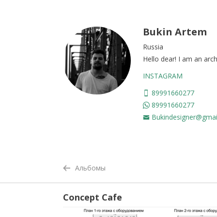
Bukin Artem
Russia
Hello dear! I am an arch
INSTAGRAM
89991660277
89991660277
Bukindesigner@gmai
Альбомы
Concept Cafe